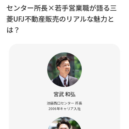
センター所長×若手営業職が語る
三
菱UFJ不動産販売のリアルな魅力と
は？
宮武 和弘
池袋西口センター 所長
2006年キャリア入社